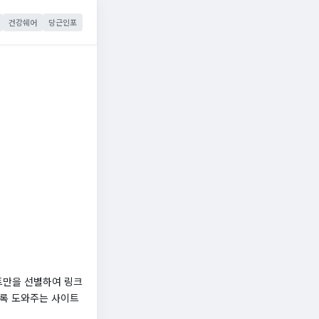
건강쉐어
당근인포
트만을 선별하여 링크
도록 도와주는 사이트