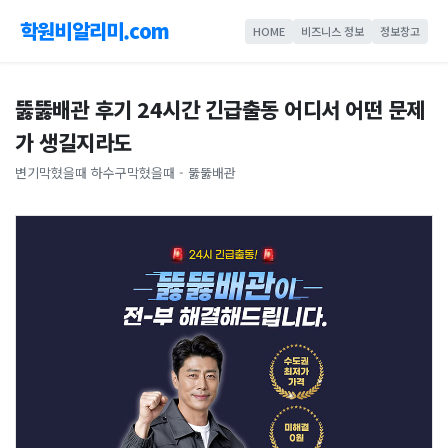
학원비알리미.com
HOME
비즈니스 정보
정보창고
뚫뚫배관 후기 24시간 긴급출동 어디서 어떤 문제
가 생길지라도
변기막혔을때 하수구막혔을때 - 뚫뚫배관