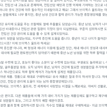
은 정상적인 면역기능을 돕는 성분이라고 잘 알려져 있지만, 무엇보다도 이 아연은 전
다. 전립선 내 고농도로 존재하며, 전립선암 예방과 진행 억제에 기여하는 것으로 너
 아니라 생식 건강에 아주 필수적인 미네랄이라고 해요! 그래서 브이맥스 울트라는 
찾는 분들에게도 너무 좋지만, 중년 남성 건강과 활력 관리가 가능한 종합영양제를 찾
건강 유지에 도움을 주는 쏘팔메토 열매 추출물도 담았습니다. 중년 남성, 남자가 나
전립선 비대증이나 전립선 관련 질환이 걱정이 많이 되실텐데요. 꾸준히 섭취하시면 도
 전립선 건강 관리에 도움을 줄 수 있게 설계되었어요.
유지 성분을 담았는데요, 지구력 증진에 도움을 줍니다. 중년이 되고 나이가 들어감
많으시죠? 이제 브이맥스 울트라 하세요!
 증진뿐 아니라, 뼈 형성과 에너지 이용에 필요한 망간, 체내 에너지 생성과 대사에
 대사에 필요한 판토텐산까지 담아냈기 때문에 중년·노년 남성을 위한 하루 활력을 
랄 수밖에 없고, 효능이 좋다는 소문이 날 수밖에 없는데요. 부원료도 놀라워요! L-
말, 굴추출분말 등등. 오직 남자의 중년, 남자의 건강에 필요한 성분들만을 추가하여
스 하나만으로도 하루 활력 케어가 가능하게 설계된 제품입니다.
낸 제품. 정품으로 제대로 구매하세요! 유사 제품은 절대 주의 하셔야 합니다. 하루
 건강, 전립선 관리에 도움이 되는 남자 종합영양제입니다.
하세요. 브이맥스 울트라, 전 세계에서 사랑받는 비결을 느껴보세요. 아버지 선물로,
높은 편이죠. 다른 제품들에 비해 가격 대비 가치가 있는 제품임에도 불구하고 재구매
로 성분들의 효능, 그리고 최적의 배합 때문이겠죠.
 충분한 물과 함께 섭취하시면 됩니다. 직수입 정품을 제대로 구매하세요~ 지금 브이