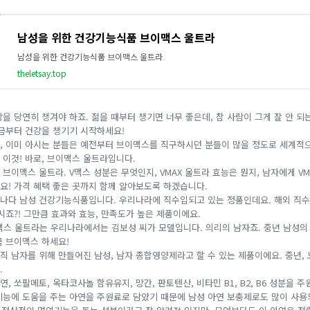
남성을 위한 건강기능식품 브이맥스 울트라
남성을 위한 건강기능식품 브이맥스 울트라
theletsay.top
을 당연히 챙겨야 하죠. 젊을 때부터 챙기면 너무 좋은데, 참 사람이 그게 잘 안 되는
지금부터 건강을 챙기기 시작하세요!
, 이미 아시는 분들은 예전부터 브이맥스를 직구하시던 분들이 많을 정도로 세계적
 이것! 바로, 브이맥스 울트라입니다.
브이맥스 울트라. V맥스 성분은 무엇인지, VMAX 울트라 효능은 뭔지, 남자에게 V
요! 가격 혜택 좋은 곳까지 함께 알아보도록 하겠습니다.
나다 남성 건강기능식품입니다. 우리나라에 직수입되고 있는 정품인데요. 해외 직
시죠?! 그만큼 효과와 효능, 만족도가 높은 제품이에요.
이맥스 울트라는 우리나라에서는 김보성 씨가 모델입니다. 의리의 남자죠. 중년 남성의 
금 브이맥스 하세요!
직 남자를 위해 만들어진 남성, 남자 종합영양제라고 할 수 있는 제품이에요. 중년,
.
, 쏘팔메토, 옥타코사놀 함유유지, 망간, 판토텐산, 비타민 B1, B2, B6 성분을 
기능에 도움을 주는 아연을 주원료로 담았기 때문에 남성 아연 보충제로도 많이 사용