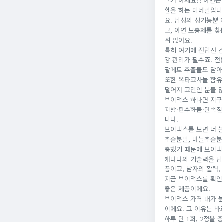
그거 아세요?! 아연
할을 하는 미네랄입니
요. 남성의 성기능뿐
고, 아연 보충제를 
위 없어요.
특히 여기에 전립선 
강 관리가 필수죠. 
팔메토 추출물도 담아
또한 옥타코사놀 함유
떨어져 고민인 분들 
브이맥스 하나면 지구력
지방·탄수화물·단백질
니다.
브이맥스를 보면 더 놀
추출분말, 마늘추출분
충했기 때문에 브이맥
캐나다의 기술력을 담아
품이고, 남자의 활력,
지금 브이맥스를 확인
좋은 제품이에요.
브이맥스 가격 대가 
이에요. 그 이유는 바
하루 단 1회, 2정을