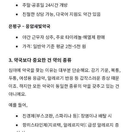
주말·공휴일 24시간 개방
친절한 상담 가능, 다국어 지원도 약간 있음
은평구 – 응암새빛약국
야간 근무자 상주, 주로 타이레놀·해열제 판매
가격: 일반약 기준 평균 2천~5천 원
3. 약국보다 중요한 건 약의 종류
심야에 약국을 찾는 이유는 대부분 단순해요. 감기 기운, 복통,
두통, 여성용 응급약, 알레르기 반응 등 갑작스러운 증상 때문
이죠. 하지만 모든 약국이 동일한 종류의 약을 갖추고 있는 건
아니에요.
예를 들어,
진경제(부스코판, 스파리나 등): 장염이나 배탈 시
항히스타민제(지르텍, 알레르지약): 급성 알레르지 증