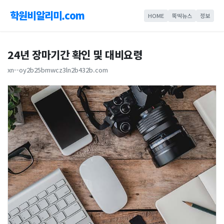
학원비알리미.com
HOME
뚝딱뉴스
정보
24년 장마기간 확인 및 대비요령
xn--oy2b25bmwcz3ln2b432b.com