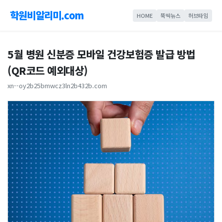
학원비알리미.com
HOME
뚝딱뉴스
허브타임
5월 병원 신분증 모바일 건강보험증 발급 방법
(QR코드 예외대상)
xn--oy2b25bmwcz3ln2b432b.com