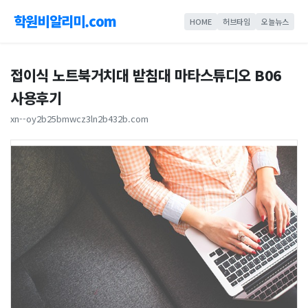
학원비알리미.com
HOME
허브타임
오늘뉴스
접이식 노트북거치대 받침대 마타스튜디오 B06
사용후기
xn--oy2b25bmwcz3ln2b432b.com