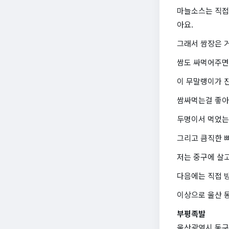
마늘소스는 직접
아요.
그래서 쌈장은 
쌈도 싸먹어주면
이 무말랭이가 
쌈싸먹는걸 좋아
두명이서 먹었는데
그리고 큼직한 뼈
저는 중구에 살
다음에는 직접 
이상으로 울산 
부평족발
울산광역시 동구 