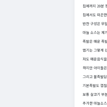
집에까지 20분
집에서도 따끈한
반찬 구성은 무말
마늘 소스는 제
족발은 매운 족
맵기는 그렇게 
저도 매운음식을
하지만 아이들은 
그리고 불족발답
기본족발도 껍질
보통 살코기 부
추가한 마늘소스