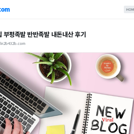
com
HOM
집 부평족발 반반족발 내돈내산 후기
ln2b432b.com