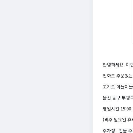
안녕하세요. 이
전화로 주문했는데
고기도 야들야들
울산 동구 부평
영업시간 15:00 ~
(격주 월요일 휴
주차장 : 건물 