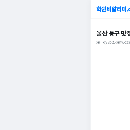
학원비알리미.
울산 동구 맛
xn--oy2b25bmwcz3