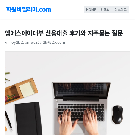
학원비알리미.com
HOME
인포탑
정보창고
엠에스아이대부 신용대출 후기와 자주묻는 질문
xn--oy2b25bmwcz3ln2b432b.com