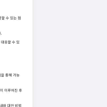
할 수 있는 점
.
 대응할 수 있
앱을 통해 가능
인이 이루어진 후
안내와 대안 방법