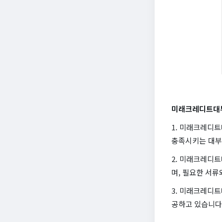
미래크레디트대부
1. 미래크레디
충족시키는 대부
2. 미래크레디
며, 필요한 서류
3. 미래크레디트
공하고 있습니다