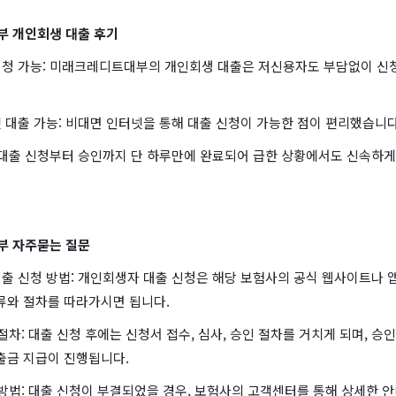
 개인회생 대출 후기
 신청 가능: 미래크레디트대부의 개인회생 대출은 저신용자도 부담없이 신청
넷 대출 가능: 비대면 인터넷을 통해 대출 신청이 가능한 점이 편리했습니다
: 대출 신청부터 승인까지 단 하루만에 완료되어 급한 상황에서도 신속하게
 자주묻는 질문
대출 신청 방법: 개인회생자 대출 신청은 해당 보험사의 공식 웹사이트나 
류와 절차를 따라가시면 됩니다.
후 절차: 대출 신청 후에는 신청서 접수, 심사, 승인 절차를 거치게 되며, 승
출금 지급이 진행됩니다.
안 방법: 대출 신청이 부결되었을 경우, 보험사의 고객센터를 통해 상세한 