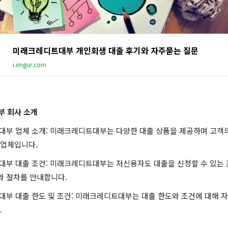
미래크레디트대부 개인회생 대출 후기와 자주묻는 질문
i.imgur.com
 회사 소개
트대부 업체 소개: 미래크레디트대부는 다양한 대출 상품을 제공하며 고객
업체입니다.
트대부 대출 조건: 미래크레디트대부는 저신용자도 대출을 신청할 수 있는
와 절차를 안내합니다.
대부 대출 한도 및 조건: 미래크레디트대부는 대출 한도와 조건에 대해 
.