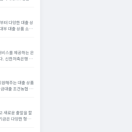
니다. 모바일 신용대
부터 다양한 대출 상
대부 대출 상품 소개
대출, 직장인 전용대
서비스를 제공하는 은
다. 신한저축은행 참
적으로 어려운 상황
지원해주는 대출 상품
상금대출 조건농협 올
 각 상황에 따라 다
 새로운 출발을 할
기금은 다양한 형태
 교육 프로그램 제