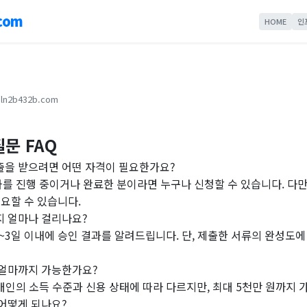
com
HOME
인
ln2b432b.com
질문 FAQ
대출을 받으려면 어떤 자격이 필요한가요?
차를 진행 중이거나 완료한 분이라면 누구나 신청할 수 있습니다. 다만
필요할 수 있습니다.
까지 얼마나 걸리나요?
1~3일 이내에 승인 결과를 알려드립니다. 단, 제출한 서류의 완성도에
은 얼마까지 가능한가요?
 개인의 소득 수준과 신용 상태에 따라 다르지만, 최대 5천만 원까지 
 어떻게 되나요?