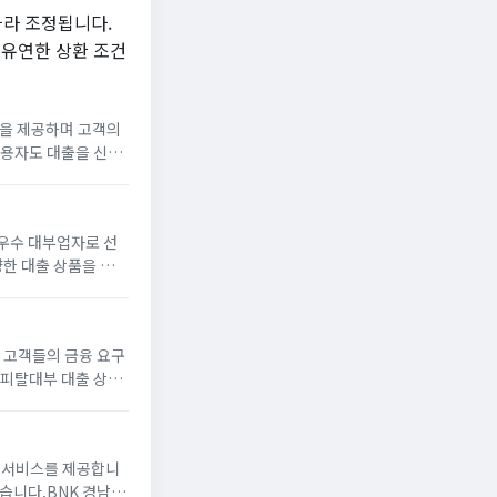
따라 조정됩니다.
, 유연한 상환 조건
품을 제공하며 고객의
신용자도 대출을 신청
 조건: 미래크레디트대
우수 대부업자로 선
한 대출 상품을 제공
가 낮은 고객도 기대
 고객들의 금융 요구
캐피탈대부 대출 상품
대출 등이 있으며, 각
과 서비스를 제공합니
습니다.BNK 경남은