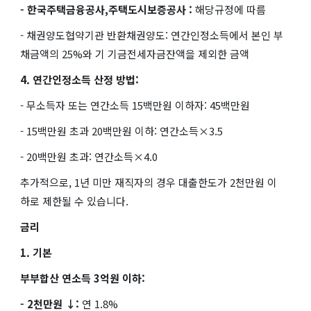
- 한국주택금융공사,주택도시보증공사 :
해당규정에 따름
- 채권양도협약기관 반환채권양도: 연간인정소득에서 본인 부
채금액의 25%와 기 기금전세자금잔액을 제외한 금액
4. 연간인정소득 산정 방법:
- 무소득자 또는 연간소득 15백만원 이하자: 45백만원
- 15백만원 초과 20백만원 이하: 연간소득×3.5
- 20백만원 초과: 연간소득×4.0
추가적으로, 1년 미만 재직자의 경우 대출한도가 2천만원 이
하로 제한될 수 있습니다.
금리
1. 기본
부부합산 연소득 3억원 이하:
- 2천만원 ↓:
연 1.8%