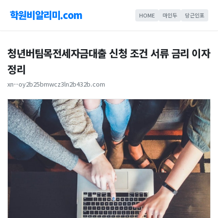
학원비알리미.com
HOME
마인두
당근인포
청년버팀목전세자금대출 신청 조건 서류 금리 이자
정리
xn--oy2b25bmwcz3ln2b432b.com