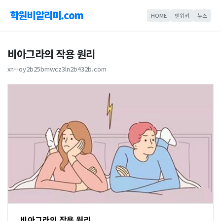
학원비알리미.com
HOME
맨위키
뉴스
비아그라의 작용 원리
xn--oy2b25bmwcz3ln2b432b.com
비아그라의 작용 원리