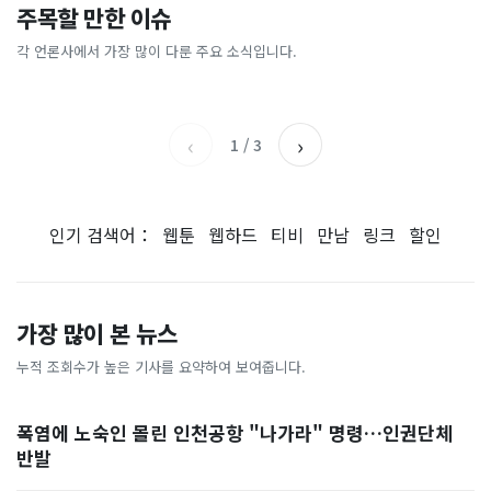
"삼성전자, 지금 당장 사
“카센터의 절반 값도 안 해
주목할 만한 이슈
돌핀에 마천루도 ‘흔들’…진
“주 1회만 걸어도 뱃살 빠진다
라"…200조 '역대급 호재' 예
요”… 셀프 정비소 찾는 3040
동 감쇄기까지 작동했다 [현장
고?”…알고 보니 ‘이 운동’이
고에 들썩
들
각 언론사에서 가장 많이 다룬 주요 소식입니다.
한국경제
국민일보
영상]
었다
채널A
세계일보
‹
›
1
/
3
인기 검색어：
웹툰
웹하드
티비
만남
링크
할인
가장 많이 본 뉴스
누적 조회수가 높은 기사를 요약하여 보여줍니다.
폭염에 노숙인 몰린 인천공항 "나가라" 명령…인권단체
반발