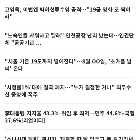
고영욱, 이번엔 박하선류수영 공격…"19금 영화 또 찍어
라"
"노숙인들 샤워하고 빨래" 인천공항 난리 났는데…인권단
체 "공공기관 ...
"서울 기온 19도까지 떨어진다"…8월 OO일, '초가을 날
씨' 온다
'시청률1%'대에 결국 폐지…"누가 결정한 거냐" 최우수
산 종영에 폭주
李대통령 지지율 43.3% 취임 후 최저…민주 44.6%·국힘
37.6%[리얼미터]
'소녀시대 탈퇴' 제시카, 재결합 한 달 앞두고 美 길거리서