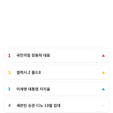
1
국민의힘 장동혁 대표
▲
2
갤럭시 Z 폴드8
▲
3
이재명 대통령 지지율
▲
4
세븐틴 승관·디노 10월 입대
―