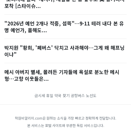
포착 [스타이슈...
"2026년 예언 2개나 적중, 섬뜩"…9·11 테러 내다 본 유
명 예언가, 올해도...
박지원 "황희, '폐버스' 닥치고 사과해야…그게 왜 해프닝
이냐"
메시 아버지 별세, 몰려든 기자들에 욕설로 분노한 메시
형…고향 이웃들은...
금시세
휴일 약국 찾기
공항버스 노선도
학원비알리미.com은 원하는 소식을 가장 빠르고 정확하게 전달합니다.
본 서비스는 포털 사이트와 무관한 독립 서비스입니다.