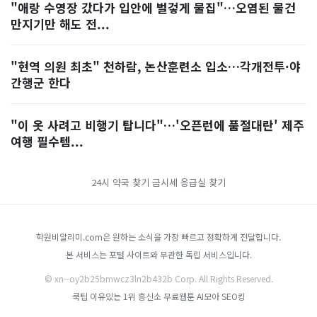
"애랑 수영장 갔다가 입안에 벌겋게 물집"…오염된 물건
만지기만 해도 전...
"현역 의원 최초" 천하람, 논산훈련소 입소…각개전투·야
간행군 한다
"이 옷 사려고 비행기 탑니다"…'오픈런에 품절대란' 제주
여행 필수템...
24시 약국 찾기
금시세
응급실 찾기
학원비알리미.com은 원하는 소식을 가장 빠르고 정확하게 전달합니다.
본 서비스는 포털 사이트와 무관한 독립 서비스입니다.
© xn--oy2b25bmwcz3ln2b432b Corp. All Rights Reserved.
쿡팁
이유있는 1위 흥신소
무료웹툰
AI모아
SEO킹