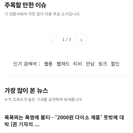
미국이 갑자기 짐 싸서 가버렸
40도 역대급 기온, ‘35도 안
주목할 만한 이슈
김민석, '0.86%p차'로 선두
“목 이물감 무심코 넘겼는
다…군인 1500명 출동시킨
팎’으로 내려온다…폭염 특보
탈환... 정청래 "더 질 줄 알았
데”…중년 남성 노리는 ‘침묵
멕시코서 무슨 일이?
는 계속
각 언론사에서 가장 많이 다룬 주요 소식입니다.
서울경제
한겨레
는데 다행"
의 암’ [Health&]
한국일보
중앙일보
‹
›
1
/
3
인기 검색어：
웹툰
웹하드
티비
만남
링크
할인
가장 많이 본 뉴스
누적 조회수가 높은 기사를 요약하여 보여줍니다.
푹푹찌는 폭염에 불티…'2000원 다이소 제품' 뜻밖에 대
박 [권 기자의 ...