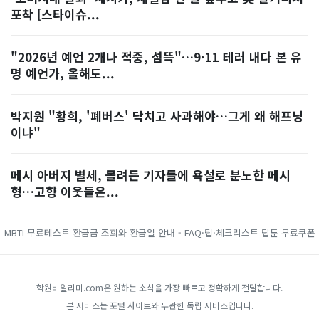
포착 [스타이슈...
"2026년 예언 2개나 적중, 섬뜩"…9·11 테러 내다 본 유
명 예언가, 올해도...
박지원 "황희, '폐버스' 닥치고 사과해야…그게 왜 해프닝
이냐"
메시 아버지 별세, 몰려든 기자들에 욕설로 분노한 메시
형…고향 이웃들은...
MBTI 무료테스트
환급금 조회와 환급일 안내 - FAQ·팁·체크리스트
탑툰 무료쿠폰
학원비알리미.com은 원하는 소식을 가장 빠르고 정확하게 전달합니다.
본 서비스는 포털 사이트와 무관한 독립 서비스입니다.