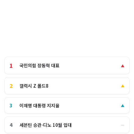
1
국민의힘 장동혁 대표
▲
2
갤럭시 Z 폴드8
▲
3
이재명 대통령 지지율
▲
4
세븐틴 승관·디노 10월 입대
―