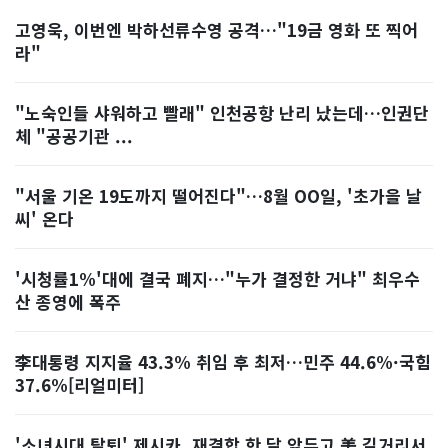
고영욱, 이번엔 박하선류수영 공격…"19금 영화 또 찍어
라"
"노숙인들 샤워하고 빨래" 인천공항 난리 났는데…인권단
체 "공공기관 ...
"서울 기온 19도까지 떨어진다"…8월 OO일, '초가을 날
씨' 온다
'시청률1%'대에 결국 폐지…"누가 결정한 거냐" 최우수
산 종영에 폭주
李대통령 지지율 43.3% 취임 후 최저…민주 44.6%·국힘
37.6%[리얼미터]
'소녀시대 탈퇴' 제시카, 재결합 한 달 앞두고 美 길거리서