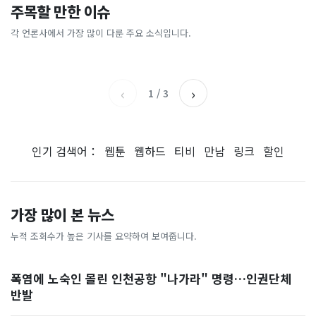
"삼성전자, 지금 당장 사
“카센터의 절반 값도 안 해
주목할 만한 이슈
돌핀에 마천루도 ‘흔들’…진
“주 1회만 걸어도 뱃살 빠진다
라"…200조 '역대급 호재' 예
요”… 셀프 정비소 찾는 3040
동 감쇄기까지 작동했다 [현장
고?”…알고 보니 ‘이 운동’이
고에 들썩
들
각 언론사에서 가장 많이 다룬 주요 소식입니다.
한국경제
국민일보
영상]
었다
채널A
세계일보
‹
›
1
/
3
인기 검색어：
웹툰
웹하드
티비
만남
링크
할인
가장 많이 본 뉴스
누적 조회수가 높은 기사를 요약하여 보여줍니다.
폭염에 노숙인 몰린 인천공항 "나가라" 명령…인권단체
반발