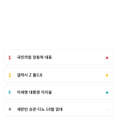
1
국민의힘 장동혁 대표
▲
2
갤럭시 Z 폴드8
▲
3
이재명 대통령 지지율
▲
4
세븐틴 승관·디노 10월 입대
―