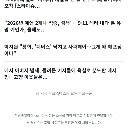
포착 [스타이슈...
"2026년 예언 2개나 적중, 섬뜩"…9·11 테러 내다 본 유
명 예언가, 올해도...
박지원 "황희, '폐버스' 닥치고 사과해야…그게 왜 해프닝
이냐"
메시 아버지 별세, 몰려든 기자들에 욕설로 분노한 메시
형…고향 이웃들은...
금 시세
무료IQ테스트
탑툰 무료쿠폰
학원비알리미.com은 원하는 소식을 가장 빠르고 정확하게 전달합니다.
본 서비스는 포털 사이트와 무관한 독립 서비스입니다.