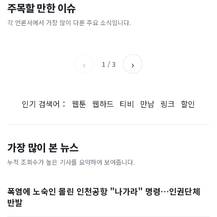
"삼성전자, 지금 당장 사
“카센터의 절반 값도 안 해
주목할 만한 이슈
돌핀에 마천루도 ‘흔들’…진
“주 1회만 걸어도 뱃살 빠진다
라"…200조 '역대급 호재' 예
요”… 셀프 정비소 찾는 3040
동 감쇄기까지 작동했다 [현장
고?”…알고 보니 ‘이 운동’이
고에 들썩
들
각 언론사에서 가장 많이 다룬 주요 소식입니다.
한국경제
국민일보
영상]
었다
채널A
세계일보
‹
›
1
/
3
인기 검색어：
웹툰
웹하드
티비
만남
링크
할인
가장 많이 본 뉴스
누적 조회수가 높은 기사를 요약하여 보여줍니다.
폭염에 노숙인 몰린 인천공항 "나가라" 명령…인권단체
반발