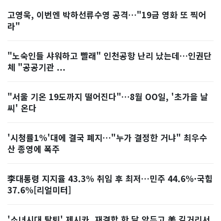
고영욱, 이번엔 박하선류수영 공격…"19금 영화 또 찍어
라"
"노숙인들 샤워하고 빨래" 인천공항 난리 났는데…인권단
체 "공공기관 ...
"서울 기온 19도까지 떨어진다"…8월 OO일, '초가을 날
씨' 온다
'시청률1%'대에 결국 폐지…"누가 결정한 거냐" 최우수
산 종영에 폭주
李대통령 지지율 43.3% 취임 후 최저…민주 44.6%·국힘
37.6%[리얼미터]
'소녀시대 탈퇴' 제시카, 재결합 한 달 앞두고 美 길거리서