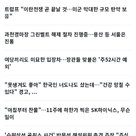
트럼프 "이란전쟁 곧 끝날 것…미군 막대한 규모 탄약 보
유"
과천경마장 그린벨트 해제 절차 진행중…용산 등 서울은
진통
여당끼리도 미묘한 입장차…장관들 맞붙은 '주52시간 예
외'
"못생겨도 좋아" 한국인 너도나도 샀는데…"건강 망칠 수
있다" 경고, ...
"아침부터 찬물"…11주에 하한가 찍은 SK하이닉스, 무슨
일이
'수원삼성 골취소 사건' 박문성 해설위원 충격 주장 "주심