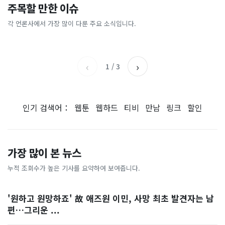
전국 불타오를 때, 여긴 0.9
“450kWh 넘으면 요금 껑
주목할 만한 이슈
“10% 폭락하자 4조 샀는데,
“연봉 3억원 외국인 청년들,
도…에어컨 필요없는 韓 이색
충?”…여름철 전기요금 아끼
18% 뛰자 8조 팔았다”…개
서울 최고라고”…사상 첫 기
피서지
는 법 [이슈픽]
각 언론사에서 가장 많이 다룬 주요 소식입니다.
중앙일보
KBS
미들 왜 이러나 [숫자 뒤의 진
록 나온 이유
세계일보
서울신문
실]
‹
›
1
/
3
인기 검색어：
웹툰
웹하드
티비
만남
링크
할인
가장 많이 본 뉴스
누적 조회수가 높은 기사를 요약하여 보여줍니다.
'원하고 원망하죠' 故 애즈원 이민, 사망 최초 발견자는 남
편…그리운 ...