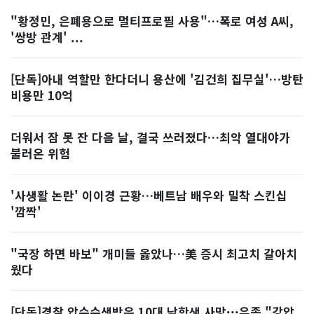
"황정민, 은폐용으로 멀티프로필 사용"…폭로 여성 A씨,
'쌍방 관계' ...
[단독]아내 역할만 한다더니 용산에 '김건희 집무실'…방탄
비용만 10억
더워서 잠 못 잔 다음 날, 결국 쓰러졌다…최악 열대야가
불러온 위험
'사생활 논란' 이이경 근황…베트남 배우와 밀착 스킨십
'깜짝'
"국장 하면 바보" 개미들 옳았나…美 증시 최고치 갈아치
웠다
[단독]경찰 압수수색받은 10대 남학생 사망···유족 "강압