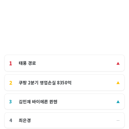
1
태풍 경로
▲
2
쿠팡 2분기 영업손실 8350억
▲
3
김민재 바이에른 뮌헨
▲
4
최은경
―