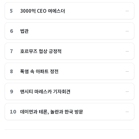
5
3000억 CEO 여에스더
―
6
법관
―
7
호르무즈 협상 긍정적
―
8
폭염 속 아파트 정전
―
9
맨시티 마레스카 기자회견
―
10
데이먼과 테론, 놀란과 한국 방문
―