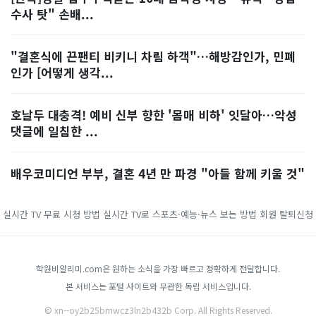
수사 탓" 손배...
"결혼식에 끈팬티 비키니 차림 하객"…해방감인가, 민폐
인가 [어떻게 생각...
호날두 대충격! 예비 신부 향한 '몸매 비하' 잇달아…악성
댓글에 일침한 ...
배우코미디언 부부, 결혼 4년 만 파경 "아들 함께 키울 것"
실시간 TV 무료 시청 방법
실시간 TV로 스포츠·예능·뉴스 보는 방법
회원 탈퇴신청
학원비알리미.com은 원하는 소식을 가장 빠르고 정확하게 전달합니다.
본 서비스는 포털 사이트와 무관한 독립 서비스입니다.
© xn--oy2b25bmwcz3ln2b432b Corp. All Rights Reserved.