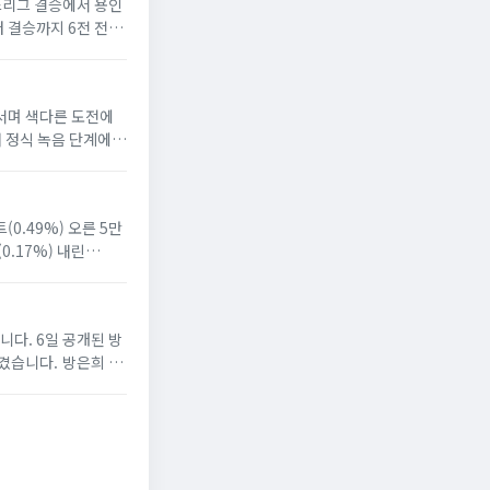
스리그 결승에서 용인
 결승까지 6전 전승
워 경기 흐름을 일찌
나서며 색다른 도전에
 정식 녹음 단계에
상도 함께 그려졌습니
0.49%) 오른 5만
0.17%) 내린
...
다. 6일 공개된 방
겼습니다. 방은희 씨
책을 멈추지 못했습니