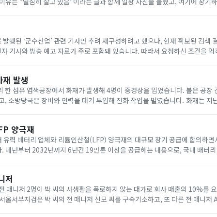
이유는 “열심히 살고 있음”이라는 글과 함께 일상 사진을 올렸고, 여기에 장기하
온라인에서 다양한 해석이 이어지고 있습니다. 특히 이번 선곡은 아이유가 최근 
자로 발행된 ‘군수산업’ 관련 기사만 추려 재구성하려고 했으나, 현재 확보된 검색 결
6일자 기사와 방송 예고 자료가 주로 포함돼 있습니다. 따라서 요청하신 조건을 
 어렵습니다. 필요하시면 2026년 8월 7일자 기사 본문이나 제목을 보내 주시면,
화재 발생
 한 섬유 염색공장에서 화재가 발생해 4명이 중경상을 입었습니다. 불은 공장 건
고, 소방당국은 장비와 인력을 대거 투입해 진화 작업을 벌였습니다. 화재는 지난 
 당시 공장 안에 있던 6명은 모두 스스로 대피한 것으로 파악됐습니다. 이 불로 60
FP 양극재
유력 배터리 업체와 리튬인산철(LFP) 양극재의 대규모 장기 공급에 합의하면서
 내년부터 2032년까지 6년간 19만톤 이상을 공급하는 내용으로, 국내 배터리
요 확대에 대응하는 성격이 강합니다. 포스코퓨처엠은 이번 공급에 맞춰 포항 공
매니저
전 매니저 2명이 박 씨의 사생활을 폭로하지 않는 대가로 회사 매출의 10%를 요
서울서부지검은 박 씨의 전 매니저 신모 씨를 구속기소하고, 또 다른 전 매니저
찰에 따르면 이들은 박 씨가 회사 자금을 전 남자친구 등에게 사적으로 사용했