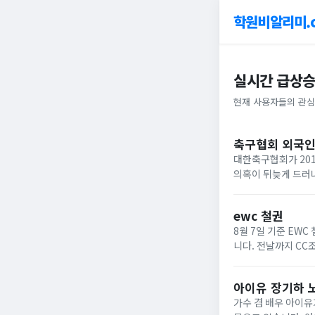
학원비알리미.
실시간 급상승
현재 사용자들의 관심
축구협회 외국인
대한축구협회가 20
의혹이 뒤늦게 드러나
심판과 감독관 10여
어 경기 당일...
ewc 철권
8월 7일 기준 EW
니다. 전날까지 CC
까지 더해져 2라운드
누...
아이유 장기하 
가수 겸 배우 아이