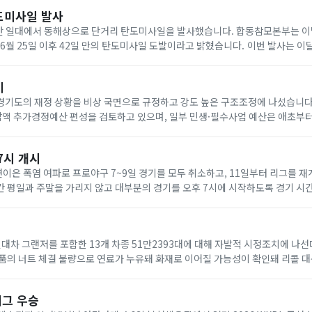
도미사일 발사
원산 일대에서 동해상으로 단거리 탄도미사일을 발사했습니다. 합동참모본부는 이날
 6월 25일 이후 42일 만의 탄도미사일 도발이라고 밝혔습니다. 이번 발사는 이
으며, 군 당국은 미사일의 제원과 사거리 등을 분석하고 있습니다. 일본 방위성
기
경기도의 재정 상황을 비상 국면으로 규정하고 강도 높은 구조조정에 나섰습니다.
 감액 추가경정예산 편성을 검토하고 있으며, 일부 민생·필수사업 예산은 애초부터 
 알려졌습니다. 추 지사는 지난 5일 기자회견에서 지금 손을 쓰지 않으면 2~3
7시 개시
은 폭염 여파로 프로야구 7~9일 경기를 모두 취소하고, 11일부터 리그를 
 평일과 주말을 가리지 않고 대부분의 경기를 오후 7시에 시작하도록 경기 시
고척스카이돔은 예외가 적용됩니다. 이 구장은 평일 오후 7시, 토요일 오후 6시,
대차 그랜저를 포함한 13개 차종 51만2393대에 대해 자발적 시정조치에 나선
품의 너트 체결 불량으로 연료가 누유돼 화재로 이어질 가능성이 확인돼 리콜 
는 두 가지 결함과 관련돼 있습니다. 일반 그랜저 9246대는 엔진 크로스오버
리그 우승