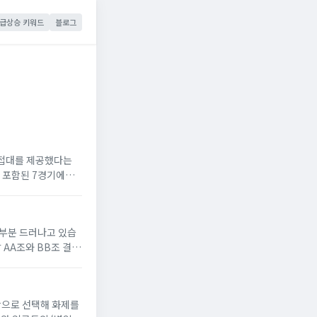
 급상승 키워드
블로그
 접대를 제공했다는
이 포함된 7경기에서
한 회식성 접대를 넘
 부분 드러나고 있습
 AA조와 BB조 결과
를 통해 올라갔고,
악으로 선택해 화제를