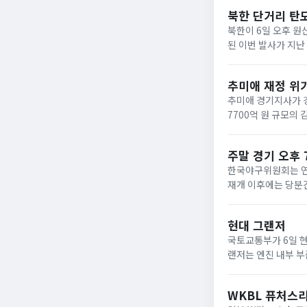
이를...
북한 단거리 탄
북한이 6일 오후 
된 이번 발사가 지난
연습을 앞두고 이뤄졌
도미사일일...
추미애 재정 위
추미애 경기지사가 
7700억 원 규모의
월분만 반영된 것으로
의존...
주말 경기 오후 
한국야구위원회는 연이
재개 이후에는 당분간
입니다. 다만 서울 
따...
현대 그랜저
국토교통부가 6일 현
랜저는 엔진 내부 부
이번 조치에서 그랜저
이 문...
WKBL 퓨처스