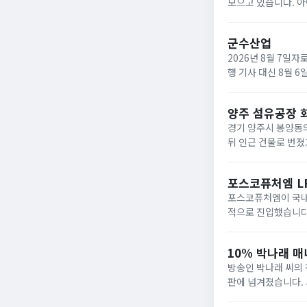
모으고 있습니다. 아
없이 산다’를 넣어 
시지와 맞물...
군수산업
2026년 8월 7일
행 기사 대신 8월 
기사 형태의 재작성은
양주 섬유공장 
경기 양주시 봉양동의
뒤 인근 건물로 번졌
~11분쯤 시작됐으며,
포스코퓨처엠 L
포스코퓨처엠이 국내 
적으로 진입했습니다.
저장장치(ESS) 수
생산라...
10% 박나래 
방송인 박나래 씨의 
판에 넘겨졌습니다. 
다고 밝혔습니다. 검