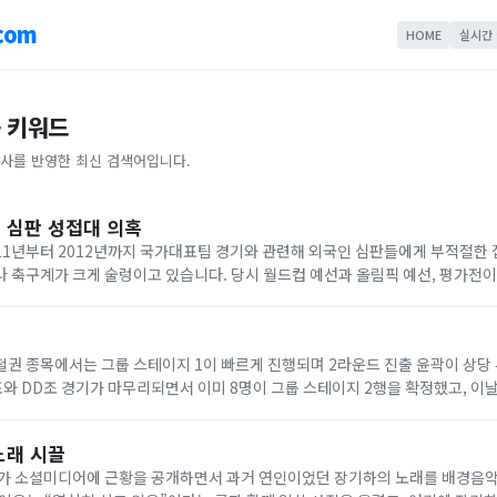
com
HOME
실시간
 키워드
사를 반영한 최신 검색어입니다.
 심판 성접대 의혹
11년부터 2012년까지 국가대표팀 경기와 관련해 외국인 심판들에게 부적절한
 축구계가 크게 술렁이고 있습니다. 당시 월드컵 예선과 올림픽 예선, 평가전
 명을 상대로 성접대가 이뤄졌다는 내용이 알려졌습니다. 문제는 이 의혹이 단순
C 철권 종목에서는 그룹 스테이지 1이 빠르게 진행되며 2라운드 진출 윤곽이 상당
조와 DD조 경기가 마무리되면서 이미 8명이 그룹 스테이지 2행을 확정했고, 이날
 대진 윤곽이 완성될 전망입니다. CC조에서는 우사마 아바시와 노비가 승자조
노래 시끌
유가 소셜미디어에 근황을 공개하면서 과거 연인이었던 장기하의 노래를 배경음