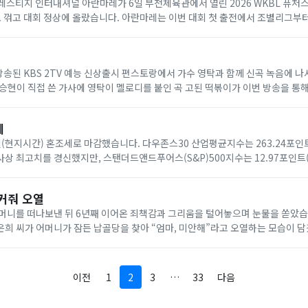
레스티지 인터내셔널 아란마레가 6일 부천체육관에서 열린 2026 WKBL 퓨처
로 꺾고 대회 정상에 올랐습니다. 아란마레는 이번 대회 첫 출전에서 조별리그부터
 차지했습니다. 아란마레는 결승전에서 내외곽의 고른 득점과 강한 수비를 앞세
방송된 KBS 2TV 예능 신상출시 편스토랑에서 가수 영탁과 함께 신곡 녹음에 
승현이 직접 쓴 가사에 영탁이 멜로디를 붙인 곡 고된 떡볶이가 이번 방송을 통해
의 호흡이 공개됐습니다. 방송에서는 5도2촌 생활을 즐기는 지승현의 도시 일
세
(현지시간) 혼조세로 마감했습니다. 다우존스30 산업평균지수는 263.24포인트(
 사상 최고치를 경신했지만, 스탠더드앤드푸어스(S&P)500지수는 12.97포인트(
수는 221.55포인트(0.83%) 떨어진 2만6363.44로 장을 마쳤습니다. 시장은 최근
커줘 오열
머니를 떠나보낸 뒤 6년째 이어온 죄책감과 그리움을 털어놓으며 눈물을 쏟았습니
희 씨가 어머니가 잠든 납골당을 찾아 “엄마, 미안해”라고 오열하는 모습이 담
럽게 세상을 떠난 뒤에도 “돌아가시는 그 순간까지 얼마나 힘드셨을까”라며 자
이전
1
2
3
…
33
다음