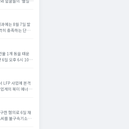
와 얼굴들의 ‘별일
공개한 일상 회복 메
과에는 8월 7일 발
엄격히 충족하는 단일
 그 내용을...
물 1개 동을 태운
6일 오후 6시 10분
대 여성 1명...
 LFP 사업에 본격
 업계의 북미 에너지
장의 하이니켈 양극재
구한 혐의로 6일 재
 A씨를 불구속기소했
다는 취지로 주장하며