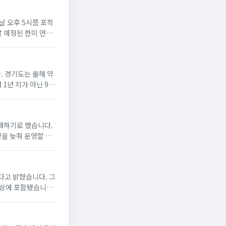
 오후 5시쯤 포착
달 예정된 한미 연합
도 해당 발사체가 탄
 경기도는 올해 약
1년 치가 아닌 9개
년 뒤 다시 지방채에
재개하기로 했습니다.
간을 늦춰 운영할 예정
 일요일은 중계 편성에
다고 밝혔습니다. 그
대상에 포함됐습니다.
파이프 너트 체결 불량