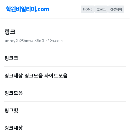
학원비알리미.com
HOME
블로그
건강쉐어
링크
xn--oy2b25bmwcz3ln2b432b.com
링크크
링크세상 링크모음 사이트모음
링크모음
링크핫
링크세상