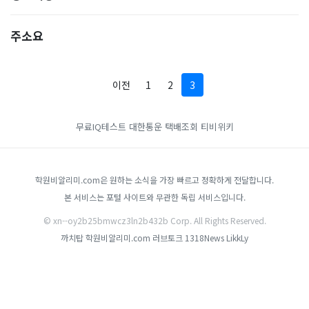
주소요
이전
1
2
3
무료IQ테스트
대한통운 택배조회
티비위키
학원비알리미.com은 원하는 소식을 가장 빠르고 정확하게 전달합니다.
본 서비스는 포털 사이트와 무관한 독립 서비스입니다.
© xn--oy2b25bmwcz3ln2b432b Corp. All Rights Reserved.
까치탑
학원비알리미.com
러브토크
1318News
LikkLy