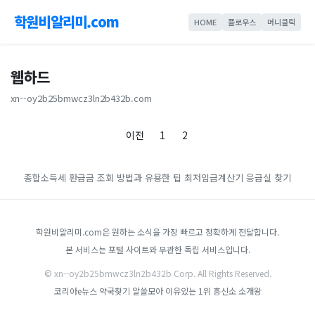
학원비알리미.com
HOME
플로우스
머니클릭
웹하드
xn--oy2b25bmwcz3ln2b432b.com
이전
1
2
종합소득세 환급금 조회 방법과 유용한 팁
최저임금계산기
응급실 찾기
학원비알리미.com은 원하는 소식을 가장 빠르고 정확하게 전달합니다.
본 서비스는 포털 사이트와 무관한 독립 서비스입니다.
© xn--oy2b25bmwcz3ln2b432b Corp. All Rights Reserved.
코리아e뉴스
약국찾기
알쓸모아
이유있는 1위 흥신소
소개왕