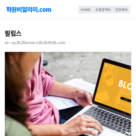
학원비알리미.com
HOME
쇼핑검색어
건강쉐어
필립스
xn--oy2b25bmwcz3ln2b432b.com