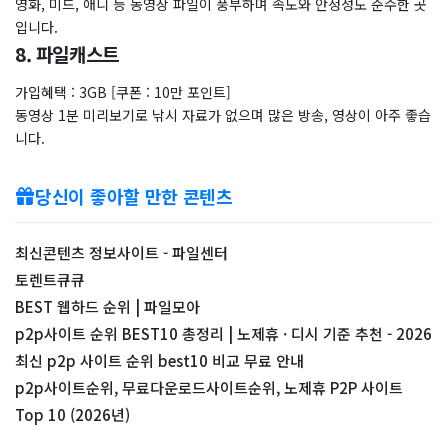
영화, 미드, 애니 등 동영상 파일이 풍부하며 속도와 안정성도 준수한 곳
입니다.
8. 파일캐스트
가입혜택 : 3GB [쿠폰 : 10만 포인트]
동영상 1분 미리보기로 낚시 자료가 없으며 많은 방송, 영상이 아주 좋습
니다.
당신이 좋아할 만한 콘텐츠
최신콘텐츠 정보사이트 - 파일센터
토렌트큐큐
BEST 웹하드 순위 | 파일모아
p2p사이트 순위 BEST10 총정리 | 노제휴 · 디시 기준 추천 - 2026
최신 p2p 사이트 순위 best10 비교 무료 안내
p2p사이트순위, 무료다운로드사이트순위, 노제휴 P2P 사이트
Top 10 (2026년)