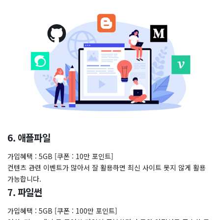
6. 애플파일
가입혜택 : 5GB [쿠폰 : 10만 포인트]
컨텐츠 관련 이벤트가 많아서 잘 활용하면 최신 사이트 못지 않게 활용
가능합니다.
7. 파일썬
가입혜택 : 5GB [쿠폰 : 100만 포인트]