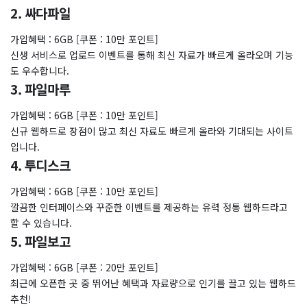
2. 싸다파일
가입혜택 : 6GB [쿠폰 : 10만 포인트]
신생 서비스로 업로드 이벤트를 통해 최신 자료가 빠르게 올라오며 기능
도 우수합니다.
3. 파일마루
가입혜택 : 6GB [쿠폰 : 10만 포인트]
신규 웹하드로 장점이 많고 최신 자료도 빠르게 올라와 기대되는 사이트
입니다.
4. 투디스크
가입혜택 : 6GB [쿠폰 : 10만 포인트]
깔끔한 인터페이스와 꾸준한 이벤트를 제공하는 유력 정통 웹하드라고
할 수 있습니다.
5. 파일보고
가입혜택 : 6GB [쿠폰 : 20만 포인트]
최근에 오픈한 곳 중 뛰어난 혜택과 자료량으로 인기를 끌고 있는 웹하드
추천!