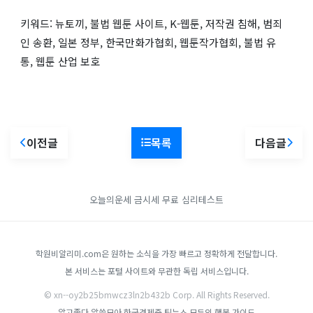
키워드: 뉴토끼, 불법 웹툰 사이트, K-웹툰, 저작권 침해, 범죄
인 송환, 일본 정부, 한국만화가협회, 웹툰작가협회, 불법 유
통, 웹툰 산업 보호
이전글
목록
다음글
오늘의운세
금시세
무료 심리테스트
학원비알리미.com은 원하는 소식을 가장 빠르고 정확하게 전달합니다.
본 서비스는 포털 사이트와 무관한 독립 서비스입니다.
© xn--oy2b25bmwcz3ln2b432b Corp. All Rights Reserved.
알고좋다
알쓸모아
한국경제줌
팁뉴스
모두의 행복 가이드