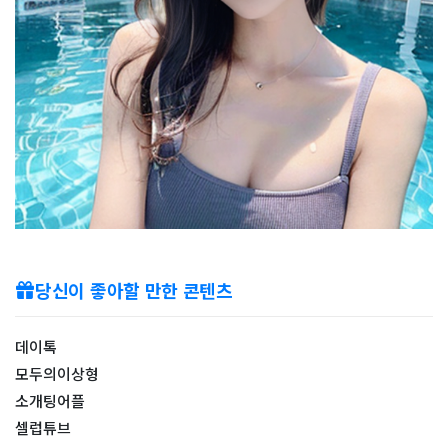
당신이 좋아할 만한 콘텐츠
데이톡
모두의이상형
소개팅어플
셀럽튜브