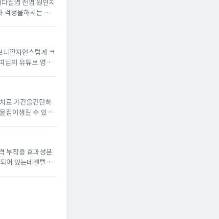
디다질염 전염 원인치
 나타난다면 치료를
 보니깐자연스럽게 크
띠님의 유튜브 영상
 어떤 제품인지 찾아
 치료 기간을간단하
가슴 쪽에 발생하며깊
격 부작용 효과성분
보통 오랫동안 서 있