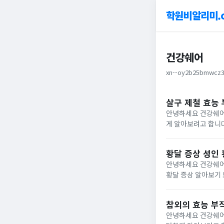
학원비알리미.
건강쉐어
xn--oy2b25bmwcz3
살구 제철 효능
안녕하세요 건강쉐어
게 알아보려고 합니다. 살구 효능 1) 면역력 향상베타카로틴, 리코펜, 퀘세르틴 등 다양한항산화 성분이 
살구는몸 속 나쁜 
알려져...
황달 증상 성인 
안녕하세요 건강쉐어
황달 증상 알아보기 보통 일반적으로 알려져 있는 황달은혈색소와 같이 철분을 포함하고 있는 특수단백질이 몸 속에서
분해되는 과정에서생
착색되는 것으로...
참외의 효능 부
안녕하세요 건강쉐어