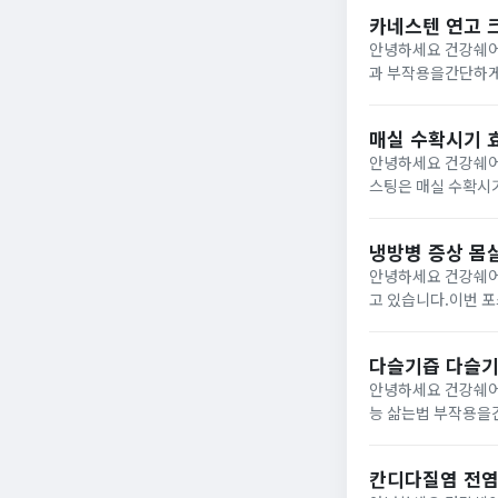
슴통증으로...
카네스텐 연고 
안녕하세요 건강쉐어
과 부작용을간단하게 알아보려고 합니다. 카네스텐 연고 
반 의약품으로무좀,
도가 높고 습환 환...
매실 수확시기 
안녕하세요 건강쉐어 
스팅은 매실 수확시기 효능 부작
인 매실은매화 나무의
어6...
냉방병 증상 몸살
안녕하세요 건강쉐어
고 있습니다.이번 포
상 몸살, 기침, 두통, 설사, 열 1) 위장 장애냉방병에 걸리게 되면 소화불량,하복부 불쾌감 등과 같은 증상이 발생하게될
수...
다슬기즙 다슬기
안녕하세요 건강쉐어
능 삶는법 부작용을간단하게 포스팅 해보려고 
필수 아미노산과 타
주어...
칸디다질염 전염