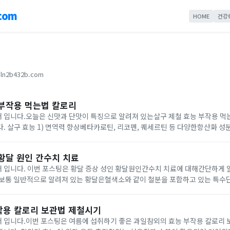
com
HOME
건강
ln2b432b.com
 부작용 먹는법 칼로리
 입니다.오늘은 신맛과 단맛이 특징으로 알려져 있는살구 제철 효능 부작용 
함유되어 있는
활성산소 제거 및 바이러스와 세균으로부터 우리 몸을 보호할 수 있도록 면역력향
황달 원인 간수치 치료
 입니다. 이번 포스팅은 황달 증상 성인 황달원인간수치 치료에 대해간단하게 
성되는 황색의 담즙색소가 우리 몸에 필요이상으로 쌓이게 되면서 피부점막이
작용 칼로리 보관법 제철시기
 입니다.이번 포스팅은 여름에 섭취하기 좋은 과일참외의 효능 부작용 칼로리