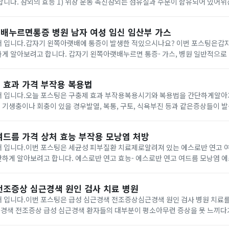
유되어 있어위장 운동을 촉진시켜
줄 수 있다고 알려져 있습니다.2) 피부노화항산화 성분들이 풍부하게 함유되어 
배누르면통증 병원 남자 여성 임신 임산부 가스
 입니다.갑자기 왼쪽아랫배에 통증이 발생한 적있으시나요? 이번 포스팅은갑
아랫배누르면 통증- 가스, 병원 일반적으로 왼쪽 하복부 쪽에는
장, 왼쪽 요관, 혈관 및 신경 등이있으며 여성분들의 경우에는 난소 및 나팔관이
 효과 가격 부작용 복용법
 입니다.오늘 포스팅은 구충제 효과 부작용복용시기와 복용법을 간단하게알아가 
있는기생충, 회충을 없애줄 수 있습니다. 구충제 효과는 어떨까 구충제를 복용하면 단백
여드름 가격 상처 효능 부작용 모낭염 처방
 입니다.이번 포스팅은 세균성 피부질환 치료제로알려져 있는 에스로반 연고 
반 연고 효능- 에스로반 연고 여드름 모낭염 에스로반 연고는 무피
연고로 알려져 있습니다. 무피로신 성분은 박테리아의 성장 및 증식에필요한 단
전조증상 심근경색 원인 검사 치료 병원
 입니다.이번 포스팅은 급성 심근경색 전조증상심근경색 원인 검사 병원 치료
된다고 합니다. 이 통증은 가슴 중앙 또는 외쪽에서 시작해목, 턱, 어깨 등으로