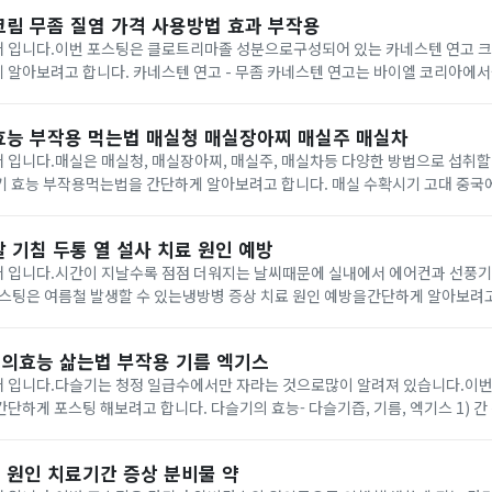
크림 무좀 질염 가격 사용방법 효과 부작용
 입니다.이번 포스팅은 클로트리마졸 성분으로구성되어 있는 카네스텐 연고 크
- 무좀 카네스텐 연고는 바이엘 코리아에서출시된 항진균제 일
 질염 등 각종 진균감염증 치료에사용되어 오고 있습니다.곰팡이균에 의해 발생
효능 부작용 먹는법 매실청 매실장아찌 매실주 매실차
입니다.매실은 매실청, 매실장아찌, 매실주, 매실차등 다양한 방법으로 섭취할
용먹는법을 간단하게 알아보려고 합니다. 매실 수확시기 고대 중국에서부터 사용된 과일
 열매로 알려져 있습니다.3월 매화 나무가 핀 후 약 90일 정도가지나게 되면 
 기침 두통 열 설사 치료 원인 예방
 입니다.시간이 지날수록 점점 더워지는 날씨때문에 실내에서 에어컨과 선풍
스팅은 여름철 발생할 수 있는냉방병 증상 치료 원인 예방을간단하게 알아보려고 합니다.
의효능 삶는법 부작용 기름 엑기스
 입니다.다슬기는 청정 일급수에서만 자라는 것으로많이 알려져 있습니다.이번
합니다. 다슬기의 효능- 다슬기즙, 기름, 엑기스 1) 간 건강다슬기엑기스는
우린 성분이풍부하게 함유되어 있다고 합니다.이 성분들은 간세포 활성화 및 간
 원인 치료기간 증상 분비물 약