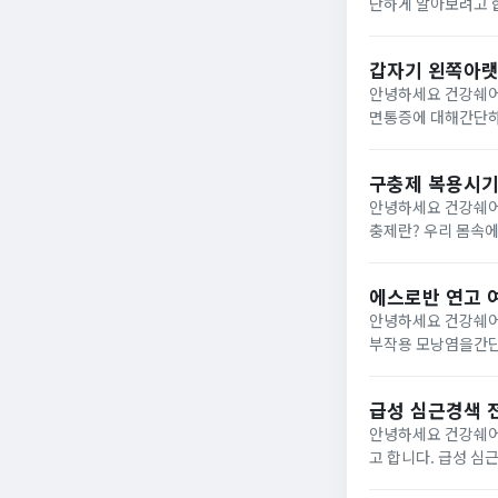
단하게 알아보려고 합니다. 참외의 효능 1) 위장 운동 촉진참외는 섬유질과 수분이 함
소화 작용에도움을 
성산소 제...
갑자기 왼쪽아랫
안녕하세요 건강쉐어
면통증에 대해간단하게 알아보려고 합니다. 갑자기 왼쪽
방광, 대장,왼쪽 신
로 갑자기...
구충제 복용시기
안녕하세요 건강쉐어
충제란? 우리 몸속에 기생충이나 회충이 있을 경우발열, 복통, 구토, 식욕부진 등과 같은증상들이 발생할 수 있는데구충
제를 복용하게 되면 우리 몸속에 
질...
에스로반 연고 
안녕하세요 건강쉐어
부작용 모낭염을간단하게 알아보려고 합니다. 에스로
로신 성분의항생제 
효력을발휘하...
급성 심근경색 
안녕하세요 건강쉐어
고 합니다. 급성 심근경색 전조증상 급성 심근경색 환자들의 대부분이 평소아무런 증상을 못 느끼다가 갑자기 발생하는
가슴통증을 경험하게 