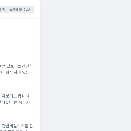
쉐어
유용한 환급 조회
먹는법 칼로리를간단하
상에 도움이 된다고
알아보려고 합니다.
나 눈 흰자에노랗게
 보관법제철시기를 간