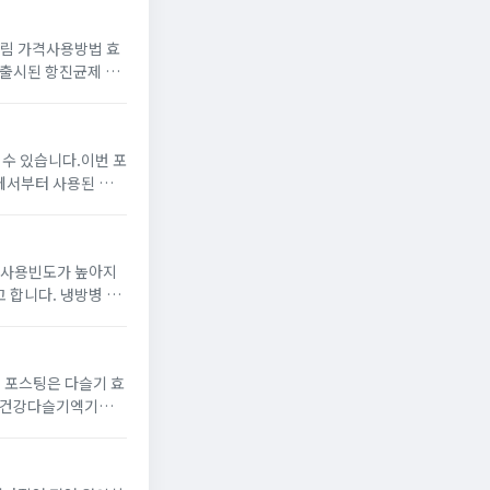
림 가격사용방법 효
하게 되는 무좀은온
 수 있습니다.이번 포
매실이 초록빛으로 익
기사용빈도가 높아지
 냉방병 증
 포스팅은 다슬기 효
의 피로해소에 도움을