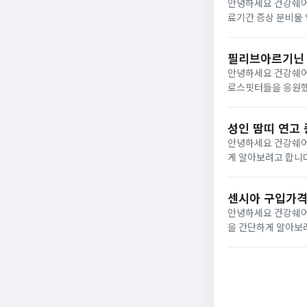
안녕하세요 건강쉐어
료기간 증상 분비물 약을 간단하게알아보려고
이 있으실 겁니다.
미루지말고빠른 시..
필리브아르기닌 
안녕하세요 건강쉐어
로스핏터들을 응원했
을 챙겨보고있었는데
보던 찰나에좋은 기회
성인 땀띠 연고
안녕하세요 건강쉐어
게 알아보려고 합니다. 땀띠 증상 땀띠 증상의 경우에는 피부에 좁쌀처럼작은 물방울 모양의 투명한 물집이
며 따가움 및 가려움
은 부...
센시아 구입가격
안녕하세요 건강쉐어
을 간단하게 알아보려고 합니다. 센시아 성분 센시아는 센텔라정량추출물
정량추출물의 경우 
거나 앉아서 작업을많