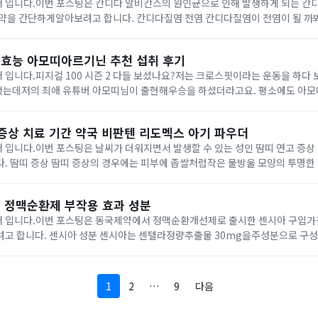
 입니다.이번 포스팅은 칸디다 알비칸스의 원인균으로 인해 발생하게 되는 칸
 합니다. 칸디다질염 전염 칸디다질염이 전염이 될 까봐 걱정을하시는 분들
하지만 다행히 칸디다질염은 다른 사람에게전염이 안된다고 알려져 있으나증상이
.
효능 아모띠아르기닌 추천 섭취 후기
 입니다.피지컬 100 시즌 2 다들 보셨나요?저는 크로스핏이라는 운동을 하다
는데저의 최애 유튜버 아모띠님이 출현해우승을 하셨더라고요. 평소에도 아모
 최근에 간편하고 맛있게아르기닌 제품을 섭취하는 것을 보게 되었어요. 그래서
가...
 증상 치료 기간 약국 비판텐 리도멕스 아기 파우더
 입니다.이번 포스팅은 날씨가 더워지면서 발생할 수 있는 성인 땀띠 연고 증상
생길 수 있으
 증상이동반될 수 있습니다. 땀띠가 발생하는 부위는 주로얼굴, 목, 겨드랑이, 
 정맥순환제 부작용 효과 성분
 입니다.이번 포스팅은 동국제약에서 정맥순환개선제로 출시한 센시아 구입가
 30mg을주성분으로 구성되어 있는데센텔라
정맥순환장애에관련된 증상 개선에 도움을주는 성분으로 알려져 있다고 합니다.
이...
1
2
…
9
다음