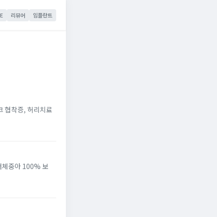
E
리뷰어
임플란트
스크 협착증, 허리치료
저체중아 100% 보