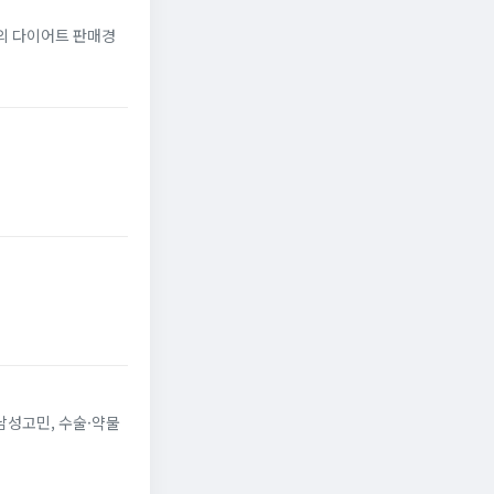
간의 다이어트 판매경
 남성고민, 수술·약물