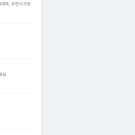
냉대하, 우먼시크릿
세요