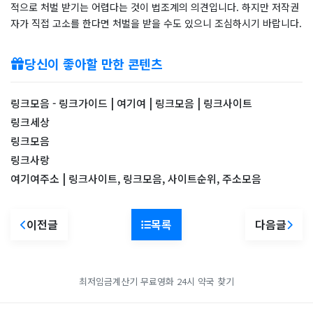
적으로 처벌 받기는 어렵다는 것이 법조계의 의견입니다. 하지만 저작권
자가 직접 고소를 한다면 처벌을 받을 수도 있으니 조심하시기 바랍니다.
당신이 좋아할 만한 콘텐츠
링크모음 - 링크가이드 | 여기여 | 링크모음 | 링크사이트
링크세상
링크모음
링크사랑
여기여주소 | 링크사이트, 링크모음, 사이트순위, 주소모음
이전글
목록
다음글
최저임금계산기
무료영화
24시 약국 찾기