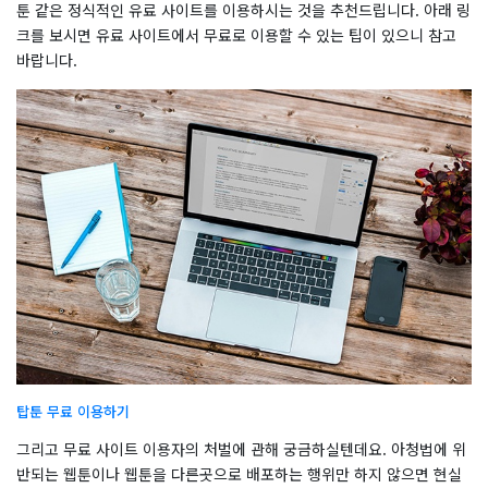
툰 같은 정식적인 유료 사이트를 이용하시는 것을 추천드립니다. 아래 링
크를 보시면 유료 사이트에서 무료로 이용할 수 있는 팁이 있으니 참고
바랍니다.
탑툰 무료 이용하기
그리고 무료 사이트 이용자의 처벌에 관해 궁금하실텐데요. 아청법에 위
반되는 웹툰이나 웹툰을 다른곳으로 배포하는 행위만 하지 않으면 현실