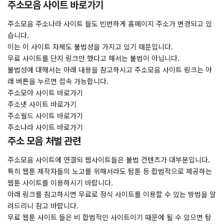
주소모음 사이트 바로가기
주소모음 주소나라 사이트 들도 빈번하게 홈페이지 주소가 변경되고 있
습니다.
이는 이 사이트 자체도 불법성을 가지고 있기 때문입니다.
무료 사이트를 단지 링크만 했다고 해서는 불법이 아닙니다.
불법성에 대해서는 아래 내용을 참고하시고 주소모음 사이트 링크는 아
래 버튼을 누르면 접속 가능합니다.
주소모아 사이트 바로가기
주소넷 사이트 바로가기
주소월드 사이트 바로가기
주소나라 사이트 바로가기
주소 모음 처벌 관련
주소모음 사이트에 연결되 웹사이트들은 불법 컨텐츠가 대부분입니다.
특히 웹툰 제작자들의 노고를 위해서라도 탑툰 등 합법적으로 제공하는
웹툰 사이트를 이용하시기 바랍니다.
아래 링크를 참고하시면 무료로 정식 사이트를 이용할 수 있는 방법을 알
려드리니 참고 바랍니다.
무료 웹툰 사이트 들은 비 합법적인 사이트이기 때문에 될 수 있으면 탑