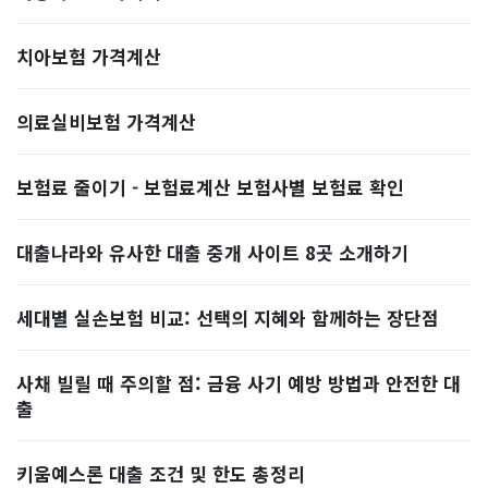
치아보험 가격계산
의료실비보험 가격계산
보험료 줄이기 - 보험료계산 보험사별 보험료 확인
대출나라와 유사한 대출 중개 사이트 8곳 소개하기
세대별 실손보험 비교: 선택의 지혜와 함께하는 장단점
사채 빌릴 때 주의할 점: 금융 사기 예방 방법과 안전한 대
출
키움예스론 대출 조건 및 한도 총정리