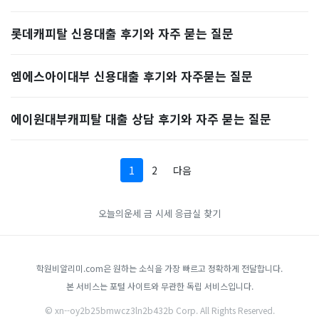
롯데캐피탈 신용대출 후기와 자주 묻는 질문
엠에스아이대부 신용대출 후기와 자주묻는 질문
에이원대부캐피탈 대출 상담 후기와 자주 묻는 질문
1
2
다음
오늘의운세
금 시세
응급실 찾기
학원비알리미.com은 원하는 소식을 가장 빠르고 정확하게 전달합니다.
본 서비스는 포털 사이트와 무관한 독립 서비스입니다.
© xn--oy2b25bmwcz3ln2b432b Corp. All Rights Reserved.