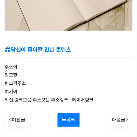
당신이 좋아할 만한 콘텐츠
주소야
링크핫
링크짱주소
여기여
최신 링크모음 주소모음 주소링크 - 메이저링크
이전글
목록
다음글