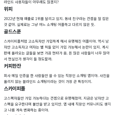
라인드 사용자들이 아무래도 많겠지?
위피
2022년 현재 매출로 1위를 달리고 있지. 동네 친구라는 컨셉을 잘 잡은
것 같아. 실제로는 그냥 여느 소개팅 어플하고 다르지 않은 듯.
골드스푼
스카이피플처럼 고소득자만 가입하게 해서 유명해진 어플이야. 역시 남
자만 고소득자고 여자는 별 허들 없이 가입 가능해서 논란이 있지. 게시
판에 올라오는 글들을 보면 가끔 현타가 옴. 돈 많은 사람들이 너무 많아
서 현실인가 생각이 들 정도랄까.
커피한잔
회사 메일 인증을 한 사람들만 쓸 수 있는 직장인 소개팅 앱이야. 사진을
올리지 않는 블라인드 소개팅이라는 것이 가장 큰 특징이지.
스카이피플
고스펙자들만 가입 가능하다는 컨셉으로 유명해졌어. 지금은 남자만 고
스펙을 요구한다며 불만을 받고 있지만. 앱 내에 직장인 커뮤니티도 생긱
고 나름 계속 변화하는 중이야.