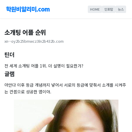
학원비알리미.com
HOME
인포탑
뉴스
소개팅 어플 순위
xn--oy2b25bmwcz3ln2b432b.com
틴더
전 세계 소개팅 어플 1위. 더 설명이 필요한가?
글램
아만다 이후 등급 개념까지 넣어서 서로의 등급에 맞춰서 소개를 시켜주
는 컨셉으로 성공한 앱이야.