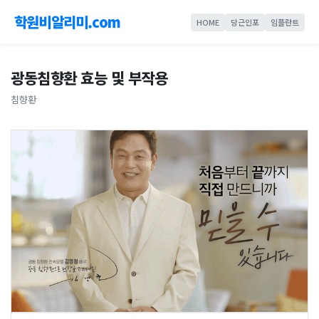
학원비알리미.com
HOME
당근인포
임플란트
광동침향환 효능 및 부작용
침향환