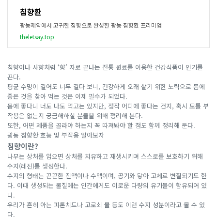
침향환
광동제약에서 고귀한 침향으로 완성한 광동 침향환 프리미엄
theletsay.top
침향이나 사향처럼 ‘향’ 자로 끝나는 전통 원료를 이용한 건강식품이 인기를
끈다.
평균 수명이 길어도 너무 길다 보니, 건강하게 오래 살기 위한 노력으로 몸에
좋은 것을 찾아 먹는 것은 이제 필수가 되었다.
몸에 좋다니 너도 나도 먹고는 있지만, 정작 어디에 좋다는 건지, 혹시 모를 부
작용은 없는지 궁금해하실 분들을 위해 정리해 본다.
또한, 어떤 제품을 골라야 하는지 꼭 따져봐야 할 점도 함께 정리해 둔다.
광동 침향환 효능 및 부작용 알아보자
침향이란?
나무는 상처를 입으면 상처를 치유하고 재생시키며 스스로를 보호하기 위해
수지(레진)를 생성한다.
수지의 형태는 끈끈한 진액이나 수액이며, 공기와 닿아 고체로 변질되기도 한
다. 이때 생성되는 물질에는 인간에게도 이로운 다량의 유기물이 함유되어 있
다.
우리가 흔히 아는 피톤치드나 고로쇠 물 등도 이런 수지 성분이라고 볼 수 있
다.