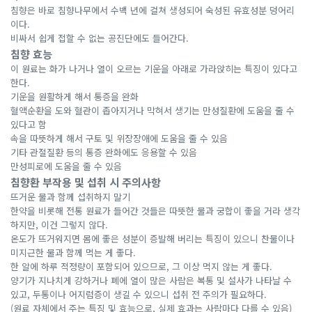
침향은 바로 침향나무에서 수백 년에 걸쳐 생성되어 숙성된 유효성분 덩어리
이다.
비싸서 쉽게 접할 수 없는 공진단에도 들어간다.
침향 효능
이 원료는 화가 나거나 열이 오르는 기운을 아래로 가라앉히는 특징이 있다고
한다.
기운을 원활하게 해서 통증을 완화
혈액순환을 도와 혈관이 좁아지거나 막혀서 생기는 만성질환에 도움을 줄 수
있다고 함
속을 따뜻하게 해서 구토 및 위장장애에 도움을 줄 수 있음
기타 관절질환 등의 통증 완화에도 응용할 수 있음
만성피로에 도움을 줄 수 있음
침향환 부작용 및 섭취 시 주의사항
뜨거운 물과 함께 섭취하지 말기
한약을 비롯해 전통 원료가 들어간 것들은 따뜻한 물과 궁합이 좋을 거라 생각
하지만, 이건 그렇지 않다.
온도가 뜨거워지면 몸에 좋은 성분이 증발해 버리는 특징이 있으니 찬물이나
미지근한 물과 함께 먹는 게 좋다.
한 알에 하루 적정량이 포함되어 있으므로, 그 이상 먹지 않는 게 좋다.
양기가 지나치게 강하거나 폐에 열이 많은 사람은 복통 및 설사가 나타날 수
있고, 두통이나 어지럼증이 생길 수 있으니 섭취 전 주의가 필요하다.
(원료 자체에서 주는 특징 및 효능으로, 실제 효과는 사람마다 다를 수 있음)