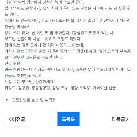
매일 한 알씩 입안에서 천천히 녹여 먹으면 좋다.
씹어 먹어도 괜찮지만, 혹시 치아에 틈이 있는 분들은 사이에 끼는 게 싫을 수
도 있다.
위에서도 언급했지만, 먹고 나서 뜨거운 물 마시지 말고 미지근하거나 차라리
찬물을 마셔라!
많이 쓰지 않다. 난 이런 맛 참 좋아한다. (청심환도 맛있게 먹는 나)
부모님 선물이라 나름 보자기로 포장도 해봤다.
집에 있는 걸로 급하게 한 거라 내용이 보이는데,
비치지 않는 공단 천 같은 거 준비해서 박스 가운데 놓고, 원단 모서리 부분을
모아 윗부분 고무줄로 묶으면 된다.
진짜 쉬움!
광동 침향환은 내 건강을 위해서도 좋지만, 소중한 우리 부모님에게 어버이날
선물로 추천하고 싶다!
세상 모든 부모님, 건강하세요!
키워드: 침향환, 광동침향환, 침향 효능, 침향 부작용, 어버이날 선물
광동침향환 효능 및 부작용
이전글
목록
다음글