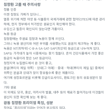
침향환 고를 때 주의사항
정품 인증
이젠 침향도 가짜가 있다니...
멸종 위기에 처한 야생 동·식물종의 국제거래에 관한 협약(CITES)에 따른 관리
하에, 현지 정부에서 허가받은 원료인지 확인해야 한다.
수입신고 필증이 확인되지 않는다면 가품이다.
녹용 등급
침향환에는 주원료 침향과 녹용이 함께 쓰인다.
그러니 녹용 원산지와 어떤 부위를 사용했는지도 꼼꼼히 체크하는 게 좋다.
녹용은 NT(최하위)-C-B-A-SA-SAT-SAP(최상위) 등급으로 나누어져 있다.
SAP는 가격대가 높아 시중에서는 찾기 힘들다. 흔히 건강식품에서 가장 좋은
등급의 녹용이라 함은 SAT 등급이다.
청정지역 뉴질랜드에서 온 것이 좋고,
분골(뿌리의 제일 위쪽) - 상대(그 아래) - 중대 - 하대(뿌리의 제일 밑) 중에서
위쪽인 분골과 상대가 많이 함유될수록 좋은 제품이다.
여기에 성장호르몬을 비롯해 강글리오사이드, 판토크린 등의 유효성분이 많
다.
기타 원료
이 외에도 당귀, 홍삼, 아카시아 벌꿀, 대추 등의 재료가 들어가는데 이것들의
원산지 또한 확인해 보는 게 좋다.
광동 침향환 프리미엄 특징, 성분
적어도 ‘프리미엄’이라는 단어가 부끄럽지 않다.