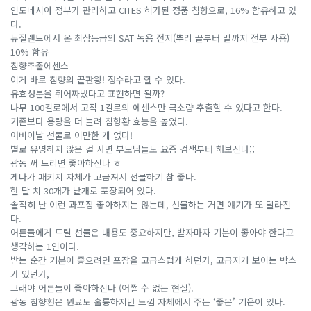
인도네시아 정부가 관리하고 CITES 허가된 정품 침향으로, 16% 함유하고 있
다.
뉴질랜드에서 온 최상등급의 SAT 녹용 전지(뿌리 끝부터 밑까지 전부 사용)
10% 함유
침향추출에센스
이게 바로 침향의 끝판왕! 정수라고 할 수 있다.
유효성분을 쥐어짜냈다고 표현하면 될까?
나무 100킬로에서 고작 1킬로의 에센스만 극소량 추출할 수 있다고 한다.
기존보다 용량을 더 늘려 침향환 효능을 높였다.
어버이날 선물로 이만한 게 없다!
별로 유명하지 않은 걸 사면 부모님들도 요즘 검색부터 해보신다;;
광동 꺼 드리면 좋아하신다 ㅎ
게다가 패키지 자체가 고급져서 선물하기 참 좋다.
한 달 치 30개가 낱개로 포장되어 있다.
솔직히 난 이런 과포장 좋아하지는 않는데, 선물하는 거면 얘기가 또 달라진
다.
어른들에게 드릴 선물은 내용도 중요하지만, 받자마자 기분이 좋아야 한다고
생각하는 1인이다.
받는 순간 기분이 좋으려면 포장을 고급스럽게 하던가, 고급지게 보이는 박스
가 있던가,
그래야 어른들이 좋아하신다 (어쩔 수 없는 현실).
광동 침향환은 원료도 훌륭하지만 느낌 자체에서 주는 ‘좋은’ 기운이 있다.