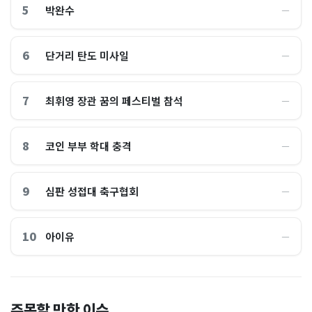
5
박완수
―
6
단거리 탄도 미사일
―
7
최휘영 장관 꿈의 페스티벌 참석
―
8
코인 부부 학대 충격
―
9
심판 성접대 축구협회
―
10
아이유
―
이 대통령 사관학교 통합 발언
"한국 때문에 망했네" 급등해
주목할 만한 이슈