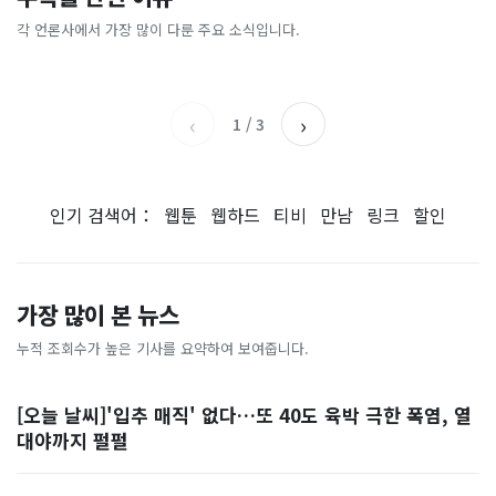
총리 영상에 "대체 뭐냐" 발
'미녀 동반' 40만원 래프팅의
에…“서울대 법대·충암고도
도 아무도 안 산다…코스피 따
칵‥日 배우도 "미친 짓"
실체, 은밀하게…[중국나라]
없애나”
라 출렁이는 日증시
각 언론사에서 가장 많이 다룬 주요 소식입니다.
채널A
아시아경제
MBC
이데일리
‹
›
1
/
3
인기 검색어：
웹툰
웹하드
티비
만남
링크
할인
가장 많이 본 뉴스
누적 조회수가 높은 기사를 요약하여 보여줍니다.
[오늘 날씨]'입추 매직' 없다…또 40도 육박 극한 폭염, 열
대야까지 펄펄