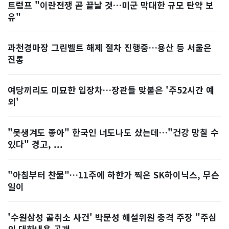
트럼프 "이란전쟁 곧 끝날 것…미군 막대한 규모 탄약 보
유"
과천경마장 그린벨트 해제 절차 진행중…용산 등 서울은
진통
여당끼리도 미묘한 입장차…장관들 맞붙은 '주52시간 예
외'
"못생겨도 좋아" 한국인 너도나도 샀는데…"건강 망칠 수
있다" 경고, ...
"아침부터 찬물"…11주에 하한가 찍은 SK하이닉스, 무슨
일이
'수원삼성 골취소 사건' 박문성 해설위원 충격 주장 "주심
의 대화내용 공개...