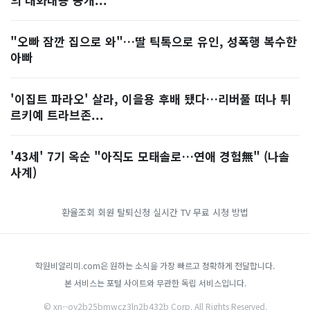
"오빠 잠깐 집으로 와"…딸 틱톡으로 유인, 성폭행 복수한
아빠
'이집트 파라오' 살라, 이을용 후배 됐다…리버풀 떠나 튀
르키예 트라브존...
'43세' 7기 옥순 "아직도 모태솔로…연애 경험無" (나솔
사계)
환율조회
회원 탈퇴신청
실시간 TV 무료 시청 방법
학원비알리미.com은 원하는 소식을 가장 빠르고 정확하게 전달합니다.
본 서비스는 포털 사이트와 무관한 독립 서비스입니다.
© xn--oy2b25bmwcz3ln2b432b Corp. All Rights Reserved.