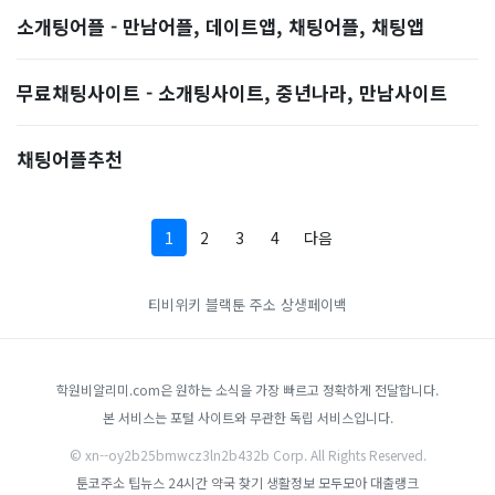
소개팅어플 - 만남어플, 데이트앱, 채팅어플, 채팅앱
무료채팅사이트 - 소개팅사이트, 중년나라, 만남사이트
채팅어플추천
1
2
3
4
다음
티비위키
블랙툰 주소
상생페이백
학원비알리미.com은 원하는 소식을 가장 빠르고 정확하게 전달합니다.
본 서비스는 포털 사이트와 무관한 독립 서비스입니다.
© xn--oy2b25bmwcz3ln2b432b Corp. All Rights Reserved.
툰코주소
팁뉴스
24시간 약국 찾기
생활정보 모두모아
대출랭크