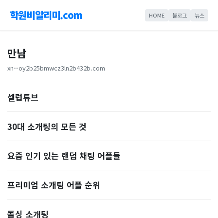
학원비알리미.com
HOME
블로그
뉴스
만남
xn--oy2b25bmwcz3ln2b432b.com
셀럽튜브
30대 소개팅의 모든 것
요즘 인기 있는 랜덤 채팅 어플들
프리미엄 소개팅 어플 순위
돌싱 소개팅