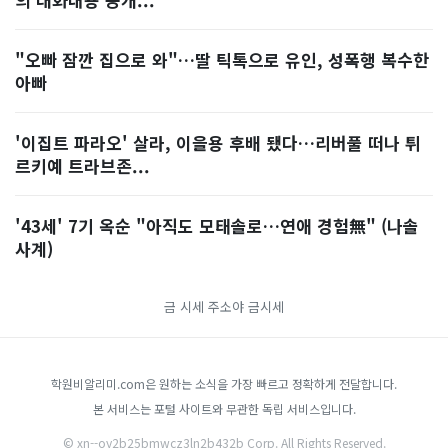
"오빠 잠깐 집으로 와"…딸 틱톡으로 유인, 성폭행 복수한
아빠
'이집트 파라오' 살라, 이을용 후배 됐다…리버풀 떠나 튀
르키예 트라브존...
'43세' 7기 옥순 "아직도 모태솔로…연애 경험無" (나솔
사계)
금 시세
주소야
금시세
학원비알리미.com은 원하는 소식을 가장 빠르고 정확하게 전달합니다.
본 서비스는 포털 사이트와 무관한 독립 서비스입니다.
© xn--oy2b25bmwcz3ln2b432b Corp. All Rights Reserved.