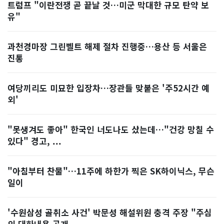
트럼프 "이란전쟁 곧 끝날 것…미군 막대한 규모 탄약 보
유"
과천경마장 그린벨트 해제 절차 진행중…용산 등 서울은
진통
여당끼리도 미묘한 입장차…장관들 맞붙은 '주52시간 예
외'
"못생겨도 좋아" 한국인 너도나도 샀는데…"건강 망칠 수
있다" 경고, ...
"아침부터 찬물"…11주에 하한가 찍은 SK하이닉스, 무슨
일이
'수원삼성 골취소 사건' 박문성 해설위원 충격 주장 "주심
의 대화내용 공개...