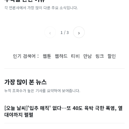
총리 영상에 "대체 뭐냐" 발
'미녀 동반' 40만원 래프팅의
에…“서울대 법대·충암고도
도 아무도 안 산다…코스피 따
칵‥日 배우도 "미친 짓"
실체, 은밀하게…[중국나라]
없애나”
라 출렁이는 日증시
각 언론사에서 가장 많이 다룬 주요 소식입니다.
채널A
아시아경제
MBC
이데일리
‹
›
1
/
3
인기 검색어：
웹툰
웹하드
티비
만남
링크
할인
가장 많이 본 뉴스
누적 조회수가 높은 기사를 요약하여 보여줍니다.
[오늘 날씨]'입추 매직' 없다…또 40도 육박 극한 폭염, 열
대야까지 펄펄