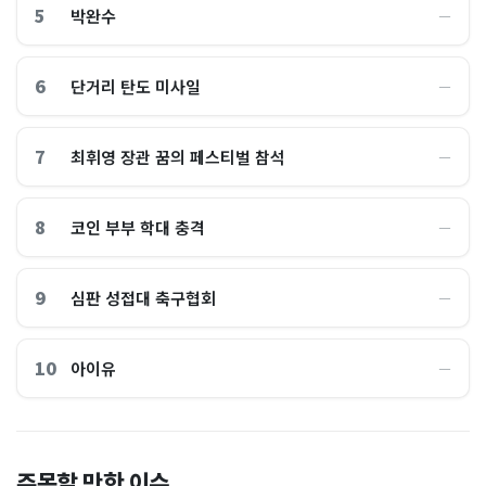
5
박완수
―
6
단거리 탄도 미사일
―
7
최휘영 장관 꿈의 페스티벌 참석
―
8
코인 부부 학대 충격
―
9
심판 성접대 축구협회
―
10
아이유
―
이 대통령 사관학교 통합 발언
"한국 때문에 망했네" 급등해
주목할 만한 이슈