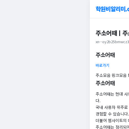
학원비알리미.
주소어때ㅣ주소
xn--oy2b25bmwcz3
주소어때
바로가기
주소모음 링크모음 N
주소어때
주소어때는 현대 사
다.
국내 사용자 위주로
경험할 수 있습니다.
​더불어 웹사이트의
주소어때는 정리되어