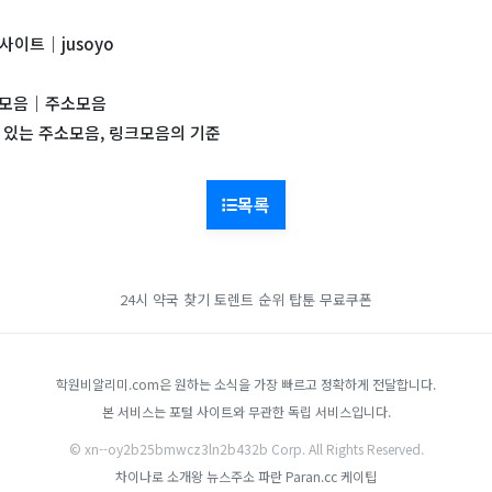
사이트｜jusoyo
링크모음｜주소모음
수 있는 주소모음, 링크모음의 기준
목록
24시 약국 찾기
토렌트 순위
탑툰 무료쿠폰
학원비알리미.com은 원하는 소식을 가장 빠르고 정확하게 전달합니다.
본 서비스는 포털 사이트와 무관한 독립 서비스입니다.
© xn--oy2b25bmwcz3ln2b432b Corp. All Rights Reserved.
차이나로
소개왕
뉴스주소
파란 Paran.cc
케이팁