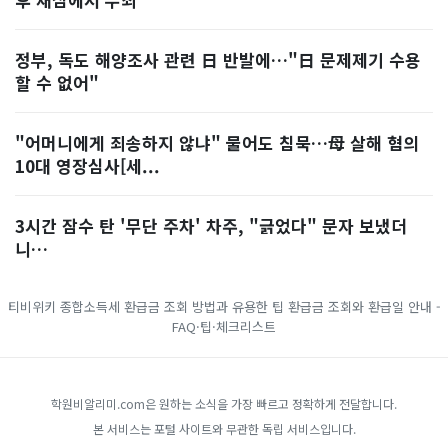
정부, 독도 해양조사 관련 日 반발에…"日 문제제기 수용
할 수 없어"
"어머니에게 죄송하지 않냐" 물어도 침묵…母 살해 혐의
10대 영장심사[세...
3시간 잠수 탄 '무단 주차' 차주, "긁었다" 문자 보냈더
니…
티비위키
종합소득세 환급금 조회 방법과 유용한 팁
환급금 조회와 환급일 안내 -
FAQ·팁·체크리스트
학원비알리미.com은 원하는 소식을 가장 빠르고 정확하게 전달합니다.
본 서비스는 포털 사이트와 무관한 독립 서비스입니다.