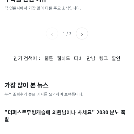
[속보] 주진우 "4시 투표율을
[속보] "여의도 한강공원에 폭
"비거주면 다 투기냐!" 정부
진짜 바닥 찍었나"…외신이
2시에 입력…선관위는 타임
탄 설치"…경찰, 협박글 작성
세제개편안 민원 폭주…'국민
주목한 '반전 신호'
각 언론사에서 가장 많이 다룬 주요 소식입니다.
SBS
아시아경제
…
자 추적
의견' 2천 건 쏟아졌다 [자막
부산일보
한국경제TV
뉴스]
‹
›
1
/
3
인기 검색어：
웹툰
웹하드
티비
만남
링크
할인
가장 많이 본 뉴스
누적 조회수가 높은 기사를 요약하여 보여줍니다.
"더퍼스트무빙캐슬에 의원님이나 사세요" 2030 분노 폭
발