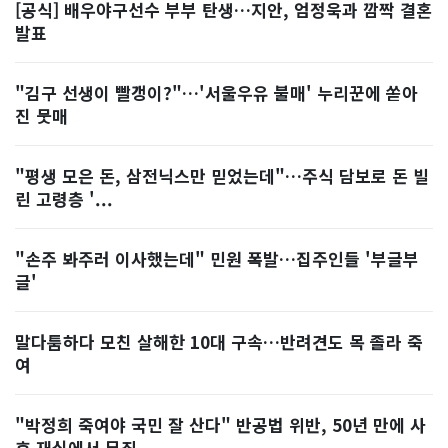
[공식] 배우야구선수 부부 탄생…지안, 엄정욱과 깜짝 결혼
발표
"김구 선생이 빨갱이?"…'서울우유 불매' 누리꾼에 쏟아
진 뭇매
"평생 모은 돈, 삼전닉스만 믿었는데"…주식 담보로 돈 빌
린 고령층 '...
"손주 봐주러 이사했는데" 민원 폭발…집주인들 '부글부
글'
말다툼하다 모친 살해한 10대 구속…반려견도 목 졸라 죽
여
"박정희 죽여야 국민 잘 산다" 반공법 위반, 50년 만에 사
후 재심에서 무죄