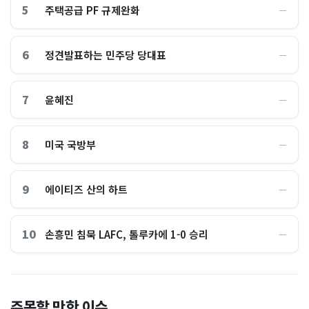
5
주택공급 PF 규제완화
―
6
정견발표하는 민주당 당대표
―
7
윤혜진
―
8
미국 국방부
―
9
에이티즈 산의 하트
―
10
손흥민 침묵 LAFC, 톨루카에 1-0 승리
―
"손주 돌보려고 집 비운건데"
"공포의 롤러코스피 끝? 이제
주목할 만한 이슈